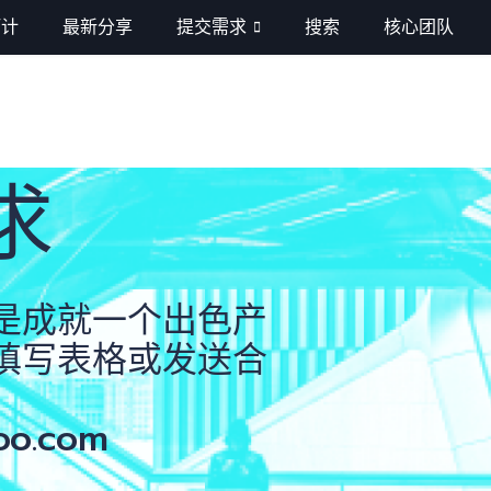
巧计
最新分享
提交需求
搜索
核心团队
识巧计
求
是成就一个出色产
填写表格或发送合
oo.com