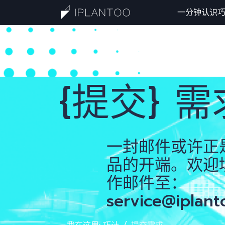
一分钟认识
一分钟认
{提交} 需
最新分享
一封邮件或许正
品的开端。欢迎
作邮件至：
提交需求
service@iplant