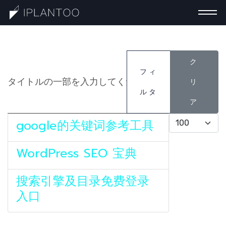
タイトルの一部を入力してください
ク
一分钟认识巧计
フィ
リ
ルタ
ア
最新分享
表示数
google的关键词参考工具
提交需求
WordPress SEO 宝典
搜索引擎及目录免费登录
搜索
入口