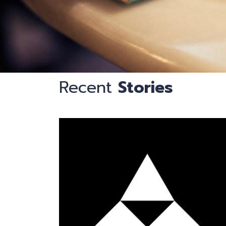
钟
Recent
Stories
识