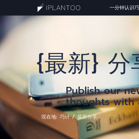
一分钟认识
一
{最新} 分
Publish our n
thoughts with a
現在地:
巧计
最新分享