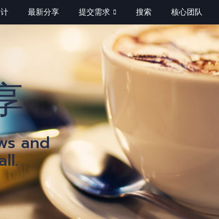
巧计
最新分享
提交需求
搜索
核心团队
分
享
ews and
ll.