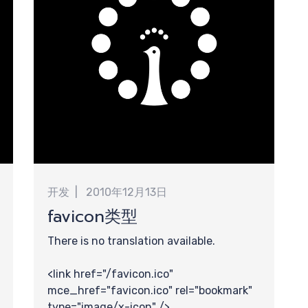
开发
2010年12月13日
favicon类型
There is no translation available.
<link href="/favicon.ico"
mce_href="favicon.ico" rel="bookmark"
type="image/x-icon" />