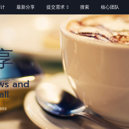
巧计
最新分享
提交需求
搜索
核心团队
分
享
ews and
ll.
ess