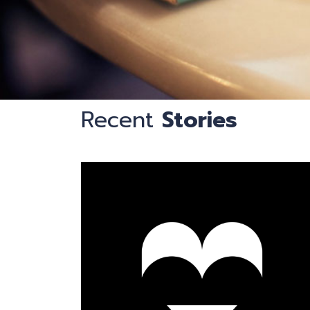
钟
Recent
Stories
识