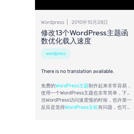
Wordpress
2010年10月28日
修改13个WordPress主题函
数优化载入速度
wordpress
There is no translation available.
免费的
WordPress主题
制作起来非常容易，
使用一个WordPress主题也非常简单，下载
主题，上传到相应的目录，后台激活即可。
当WordPress访问速度慢的时候，也许第一
反应是觉得
WordPress主机
有问题，也可能
觉得是安装的插件有点多，但是，Wopus需
要说明的是，WordPress主题由于制作质量
的差异，也会影响到WordPress的访问速