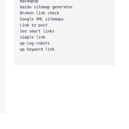
新
Backwpup

baidu sitemap generator

Broken link check

Google XML sitemaps

Link to post

Seo smart links

享
simple link

wp-log-robots

wp keyword link