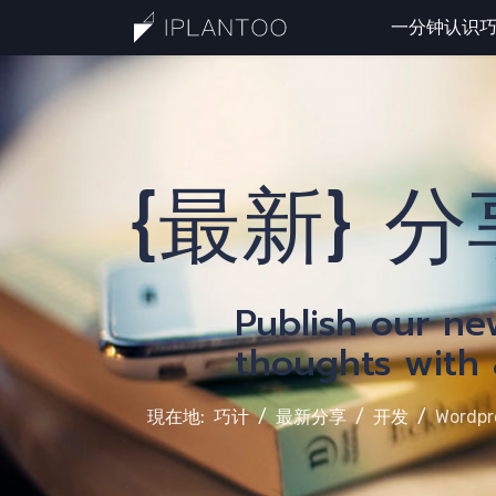
一分钟认识
一
{最新} 分
Publish our n
thoughts with a
現在地:
巧计
最新分享
开发
Wordpr