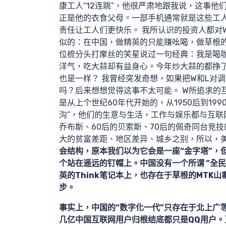
搜索
康工人“12连跳”，他很严肃地跟我说，这事
正是他的衣食父母。一部手机通常就是这些工
责任让工人们更快乐。 我所认识的投资人都对
似的：在中国，做精英的只能赚吆喝，做草根的
位梳分头打摩丝的笑星说过一句经典：我是喝
洋气，吃大蒜却有益身心。今年炒大蒜的都挣
也是一样？ 我曾经突发奇想，如果把W和L对
核心
吗？后来想想觉得这事不太可能。 W所追求的
是从上个世纪60年代开始的，从1950后到19
沟”，他们的生意与生活，工作与娱乐都与互联
乔布斯、60后的贝索斯、70后的佩奇同台竞技
大的贫富差距、地区差异、城乡之别，所以，美
会结构，原本我们以为它会是一座“金字塔”，
个站在遥远的钉帽上。中国没有一个所谓 “全
英的Think笔记本上，也存在于草根的MTK
步。
事实上，中国的“数字化一代”只存在于北上广
几亿中国互联网用户归根结底都只是QQ用户