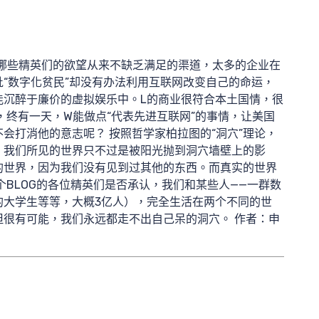
。哪些精英们的欲望从来不缺乏满足的渠道，太多的企业在
“数字化贫民”却没有办法利用互联网改变自己的命运，
能沉醉于廉价的虚拟娱乐中。L的商业很符合本土国情，很
，终有一天，W能做点“代表先进互联网”的事情，让美国
会打消他的意志呢？ 按照哲学家柏拉图的“洞穴”理论，
，我们所见的世界只不过是被阳光抛到洞穴墙壁上的影
的世界，因为我们没有见到过其他的东西。而真实的世界
个BLOG的各位精英们是否承认，我们和某些人——一群数
的大学生等等，大概3亿人），完全生活在两个不同的世
很有可能，我们永远都走不出自己呆的洞穴。 作者：申