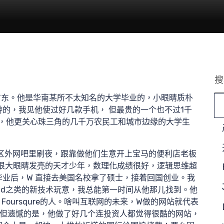
搜
分
广东。他是华南某所不太知名的大学毕业的，小眼睛质朴
的，我见他使过好几款手机， 但最贵的一个也不过1千
概念，他更关心珠三角的几千万农民工和城市边缘的大学生
区外网吧里刷夜，跟靠做他们生意开上宝马的便利店老板
袋很大眼睛发亮的天才少年，数理化成绩很好，逻辑思维超
业后，W 直接去美国名校拿了硕士，接着回国创业。我
Pad之类的新技术玩意，我总能第一时间从他那儿找到。他
pon、Foursqure的人。啥叫互联网的未来，W做的网站就代表
。但遗憾的是，他做了好几个连投资人都觉得很酷的网站，