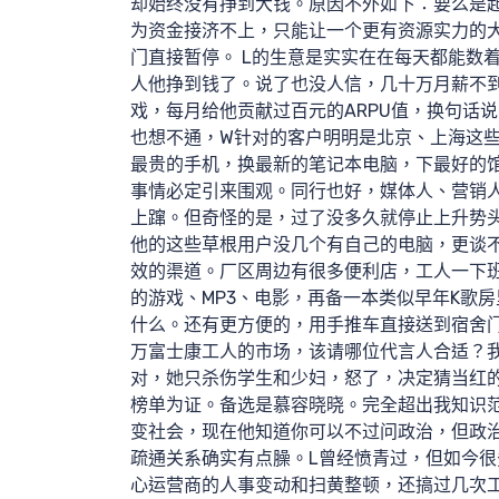
却始终没有挣到大钱。原因不外如下：要么是
为资金接济不上，只能让一个更有资源实力的
门直接暂停。 L的生意是实实在在每天都能数
人他挣到钱了。说了也没人信，几十万月薪不到2
提交
戏，每月给他贡献过百元的ARPU值，换句话
也想不通，W针对的客户明明是北京、上海这
最贵的手机，换最新的笔记本电脑，下最好的馆
事情必定引来围观。同行也好，媒体人、营销
上蹿。但奇怪的是，过了没多久就停止上升势
他的这些草根用户没几个有自己的电脑，更谈不
效的渠道。厂区周边有很多便利店，工人一下
求
的游戏、MP3、电影，再备一本类似早年K歌房
什么。还有更方便的，用手推车直接送到宿舍门
万富士康工人的市场，该请哪位代言人合适？
对，她只杀伤学生和少妇，怒了，决定猜当红
榜单为证。备选是慕容晓晓。完全超出我知识范
变社会，现在他知道你可以不过问政治，但政
疏通关系确实有点臊。L曾经愤青过，但如今
心运营商的人事变动和扫黄整顿，还搞过几次