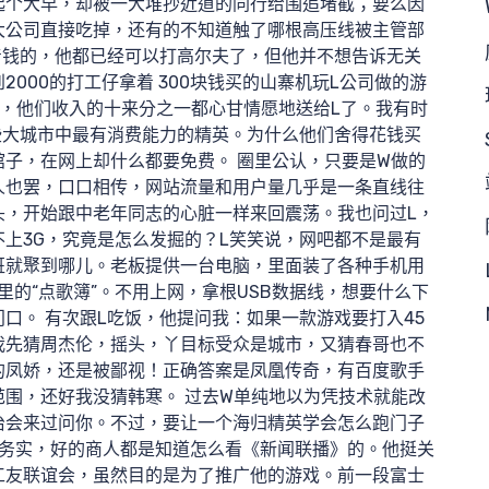
起个大早，却被一大堆抄近道的同行给围追堵截；要么因
大公司直接吃掉，还有的不知道触了哪根高压线被主管部
着钱的，他都已经可以打高尔夫了，但他并不想告诉无关
000的打工仔拿着 300块钱买的山寨机玩L公司做的游
需
说，他们收入的十来分之一都心甘情愿地送给L了。我有时
些大城市中最有消费能力的精英。为什么他们舍得花钱买
子，在网上却什么都要免费。 圈里公认，只要是W做的
人也罢，口口相传，网站流量和用户量几乎是一条直线往
头，开始跟中老年同志的心脏一样来回震荡。我也问过L，
上3G，究竟是怎么发掘的？L笑笑说，网吧都不是最有
班就聚到哪儿。老板提供一台电脑，里面装了各种手机用
里的“点歌簿”。不用上网，拿根USB数据线，想要什么下
口。 有次跟L吃饭，他提问我：如果一款游戏要打入45
我先猜周杰伦，摇头，丫目标受众是城市，又猜春哥也不
的凤娇，还是被鄙视！正确答案是凤凰传奇，有百度歌手
围，还好我没猜韩寒。 过去W单纯地以为凭技术就能改
治会来过问你。不过，要让一个海归精英学会怎么跑门子
很务实，好的商人都是知道怎么看《新闻联播》的。他挺关
工友联谊会，虽然目的是为了推广他的游戏。前一段富士