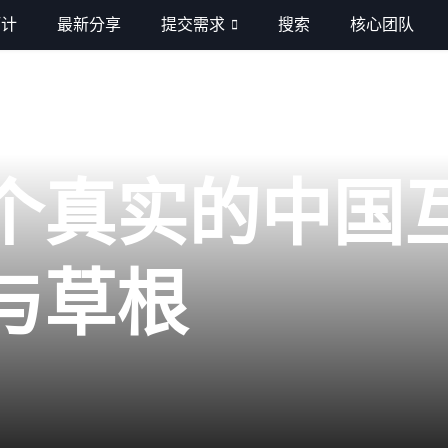
巧计
最新分享
提交需求
搜索
核心团队
钟
个真实的中国
与草根
巧