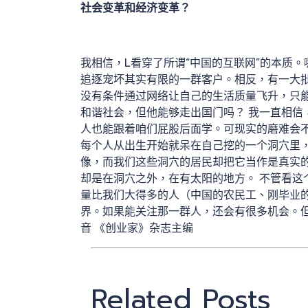
社会变革和经济变革？
我相信，L看穿了所谓“中国的互联网”的本质
追逐宠坏其实有限的一群客户。相反，有一大批
没有条件通过网络让自己的生活质量飞升，只
和谐社会，但他能够走出国门吗？ 我一直相信
人也能跟着咱们屁股后面学。可现实的磨难会不
每个人从出生开始就呆在自己挖的一个洞穴里
像，而我们这些洞穴的居民却把它当作是真实
却是在洞穴之外，在有太阳的地方。 不管看这
量比我们大得多的人（中国的农民工、刚毕业
界。如果能关注那一群人，还会有很多机会。但
音 《创业家》杂志主编
Related Posts