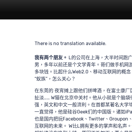
计
There is no translation available.
最新
我有两个朋友。
L的公司在上海，大半时间跑
男，多年以前还是个文学青年。哥们做手机网游
多块钱。比起什么Web2.0、移动互联网的
“蚁族”，怎么关心？
在东莞的 夜宵摊上跟他们拼啤酒，在富士康厂
扯淡…… W猫在北京中关村。他从小就是个脑
享
强，英文和中文一般流利。在首都某著名大学毕
一直觉得，他是硅谷Geek们的中国版。诸如i
也是国内把玩Facebook、Twitter、Grou
互联网的未来。 W比L拥有更多的掌声和名声