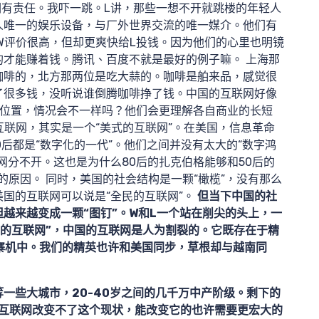
他们有责任。我吓一跳。L讲，那些一想不开就跳楼的年轻人
人唯一的娱乐设备，与厂外世界交流的唯一媒介。他们有
W评价很高，但却更爽快给L投钱。因为他们的心里也明镜
才能赚着钱。腾讯、百度不就是最好的例子嘛。 上海那
咖啡的，北方那两位是吃大蒜的。咖啡是舶来品，感觉很
了很多钱，没听说谁倒腾咖啡挣了钱。中国的互联网好像
调位置，情况会不一样吗？他们会更理解各自商业的长短
团队
互联网，其实是一个“美式的互联网”。在美国，信息革命
90后都是“数字化的一代”。他们之间并没有太大的“数字鸿
网分不开。这也是为什么80后的扎克伯格能够和50后的
的原因。 同时，美国的社会结构是一颗“橄榄”，没有那么
国的互联网可以说是“全民的互联网”。
但当下中国的社
但越来越变成一颗“图钉”。W和L一个站在削尖的头上，一
民的互联网”，中国的互联网是人为割裂的。它既存在于精
山寨机中。我们的精英也许和美国同步，草根却与越南同
等一些大城市，20-40岁之间的几千万中产阶级。剩下的
。互联网改变不了这个现状，能改变它的也许需要更宏大的