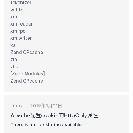
tokenizer
wddx
xml
xmlreader
计
xmlrpc
xmlwriter
xsl
Zend OPcache
zip
zlib
[Zend Modules]
Zend OPcache
Linux
2019年1月01日
Apache配置cookie的HttpOnly属性
There is no translation available.