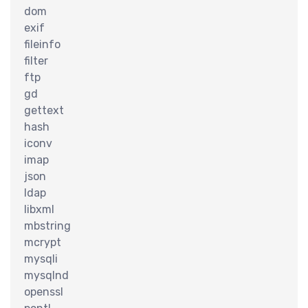
dom
exif
fileinfo
filter
认
ftp
gd
gettext
hash
iconv
imap
json
ldap
libxml
mbstring
mcrypt
mysqli
mysqlnd
openssl