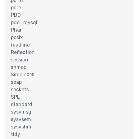
识
pcntl
pcre
PDO
pdo_mysql
Phar
posix
readline
Reflection
session
shmop
SimpleXML
巧
soap
sockets
SPL
standard
sysvmsg
sysvsem
sysvshm
tidy