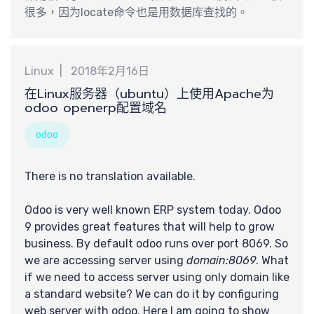
享
很多，因为locate命令也是用数据库查找的。
Linux
2018年2月16日
在Linux服务器（ubuntu）上使用Apache为
odoo openerp配置域名
odoo
There is no translation available.
Odoo is very well known ERP system today. Odoo
9 provides great features that will help to grow
business. By default odoo runs over port 8069. So
we are accessing server using
domain:8069
. What
if we need to access server using only domain like
a standard website? We can do it by configuring
web server with odoo. Here I am going to show