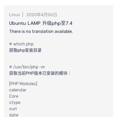
分
Linux
2020年4月06日
Ubuntu LAMP 升级php至7.4
There is no translation available.
# which php
获取php安装目录
钟
# /usr/bin/php -m
获取当前PHP版本已安装的模块：
[PHP Modules]
calendar
Core
ctype
curl
date