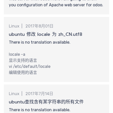
提
you configuration of Apache web server for odoo.
Linux
2017年8月01日
ubuntu 修改 locale 为 zh_CN.utf8
交
There is no translation available.
locale -a
显示支持的语言
vi /etc/default/locale
编辑使用的语言
Linux
2017年7月14日
ubuntu查找含有某字符串的所有文件
There is no translation available.