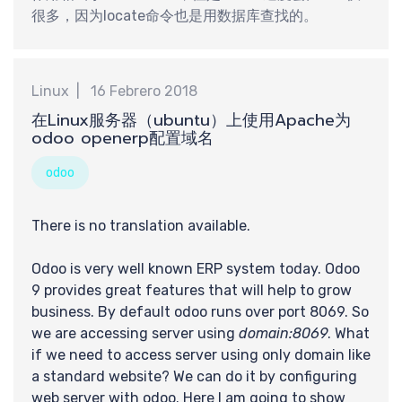
享
很多，因为locate命令也是用数据库查找的。
Linux
16 Febrero 2018
在Linux服务器（ubuntu）上使用Apache为
odoo openerp配置域名
odoo
There is no translation available.
Odoo is very well known ERP system today. Odoo
9 provides great features that will help to grow
business. By default odoo runs over port 8069. So
we are accessing server using
domain:8069
. What
if we need to access server using only domain like
a standard website? We can do it by configuring
web server with odoo. Here I am going to show