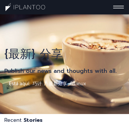
一
{最新} 分享
Publish our news and thoughts with all.
Está aquí:
巧计
最新分享
Linux
Recent
Stories