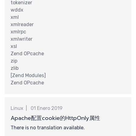
tokenizer
wddx
xml
xmlreader
计
xmlrpc
xmlwriter
xsl
Zend OPcache
zip
zlib
[Zend Modules]
Zend OPcache
Linux
01 Enero 2019
Apache配置cookie的HttpOnly属性
There is no translation available.