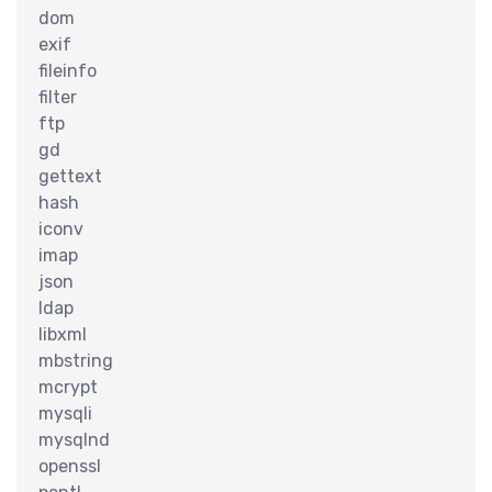
dom
exif
fileinfo
filter
认
ftp
gd
gettext
hash
iconv
imap
json
ldap
libxml
mbstring
mcrypt
mysqli
mysqlnd
openssl