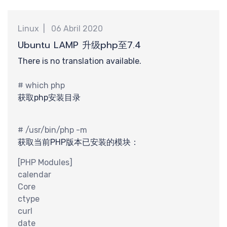
分
Linux
06 Abril 2020
Ubuntu LAMP 升级php至7.4
There is no translation available.
# which php
获取php安装目录
钟
# /usr/bin/php -m
获取当前PHP版本已安装的模块：
[PHP Modules]
calendar
Core
ctype
curl
date