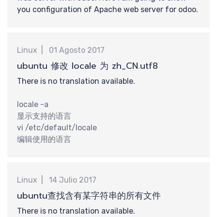
提
you configuration of Apache web server for odoo.
Linux
01 Agosto 2017
ubuntu 修改 locale 为 zh_CN.utf8
交
There is no translation available.
locale -a
显示支持的语言
vi /etc/default/locale
编辑使用的语言
Linux
14 Julio 2017
ubuntu查找含有某字符串的所有文件
There is no translation available.