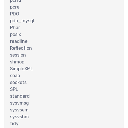
识
pcntl
pcre
PDO
pdo_mysql
Phar
posix
readline
Reflection
session
shmop
SimpleXML
巧
soap
sockets
SPL
standard
sysvmsg
sysvsem
sysvshm
tidy