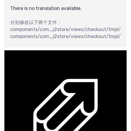
分
There is no translation available.
分别修改以下两个文件：
components/com_j2store/views/checkout/tmpl/defau
components/com_j2store/views/checkout/tmpl/defau