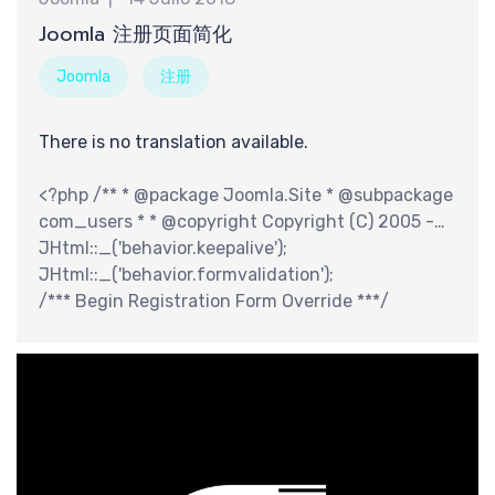
最
Joomla 注册页面简化
Joomla
注册
There is no translation available.
<?php /** * @package Joomla.Site * @subpackage
com_users * * @copyright Copyright (C) 2005 -
2017 Open Source Matters, Inc. All rights
JHtml::_('behavior.keepalive');
reserved. * @license GNU General Public License
JHtml::_('behavior.formvalidation');
version 2 or later; see LICENSE.txt */
/*** Begin Registration Form Override ***/
defined('_JEXEC') or die;