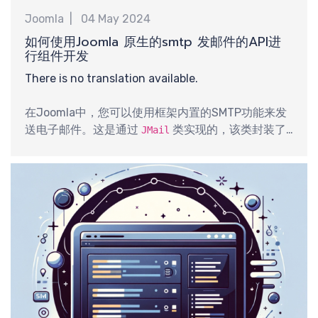
Joomla
04 May 2024
钟
如何使用Joomla 原生的smtp 发邮件的API进
行组件开发
There is no translation available.
在Joomla中，您可以使用框架内置的SMTP功能来发
送电子邮件。这是通过
类实现的，该类封装了
JMail
所有发送邮件的功能。从Joomla 3.5开始，
被
JMail
重新命名为
。以下是如何在您
Joomla\CMS\Mail\Mail
的Joomla组件中使用这个API发送邮件的步骤和代码
示例。