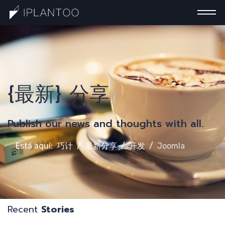
一
{最新} 分享
Publish our news and thoughts with all.
Está aquí:
巧计
最新分享
开发
Joomla
Recent
Stories