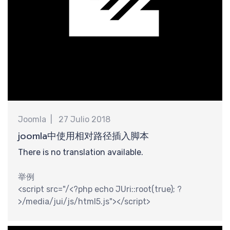
巧
Joomla
27 Julio 2018
joomla中使用相对路径插入脚本
There is no translation available.
举例
<script src="/<?php echo JUri::root(true); ?
>/media/jui/js/html5.js"></script>