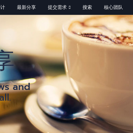
巧计
最新分享
提交需求
搜索
核心团队
钟
享
巧
ews and
ll.