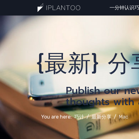
一分钟认识
一分
{最新} 分
认识
Publish our n
thoughts with a
You are here:
巧计
最新分享
Mac