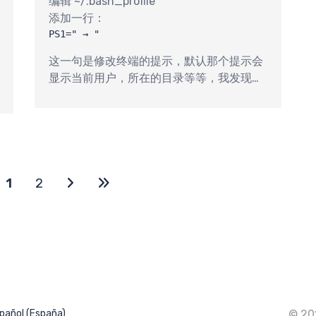
编辑 ~/.bash_profile
添加一行：
PS1=" → "
这一句是修改终端的提示，默认那个提示会
显示当前用户，所在的目录等等，我发现这
些东西也没什么用，太乱，所以，就直接使
用一个 → 来表示。
1
2
pañol (España)
© 20