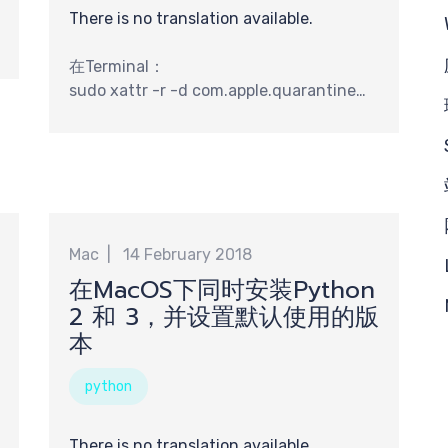
There is no translation available.
在Terminal：
sudo xattr -r -d com.apple.quarantine
需
/Applications/xxxx.app
Mac
14 February 2018
在MacOS下同时安装Python
2 和 3，并设置默认使用的版
本
python
There is no translation available.