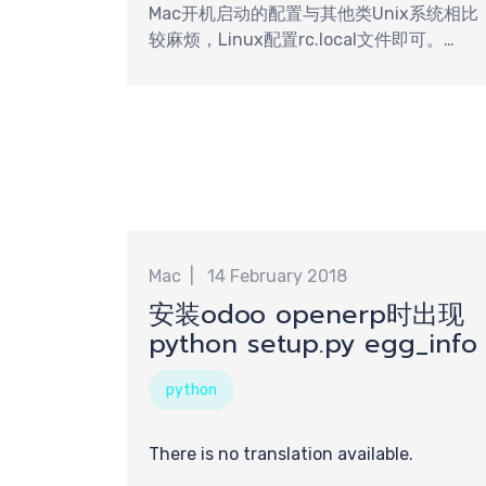
Mac开机启动的配置与其他类Unix系统相比
较麻烦，Linux配置rc.local文件即可。
macOS系统上开机启动这个叫法不准确，应
该叫“自启动”或者“登录时启动”。macOS上
提交
启动项可分为登陆项（Login Items）和启
动项（Startup Items）。Login items在用
户登录后立即启动并一直运行，直到用户退
出登录或者手动终止才会停止运行。
Startup items苹果官方不推荐再使用，
Startup items在系统装载的最后阶段启
动。
Mac
14 February 2018
求
安装odoo openerp时出现
python setup.py egg_info
python
There is no translation available.