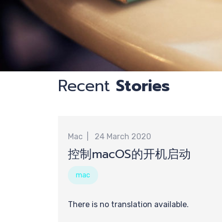
计
Recent
Stories
最新
Mac
24 March 2020
控制macOS的开机启动
享
mac
There is no translation available.