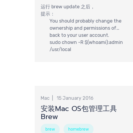
运行 brew update 之后，
提示：
You should probably change the
ownership and permissions of
/usr/local
back to your user account.
sudo chown -R $(whoami):admin
/usr/local
Mac
15 January 2016
安装Mac OS包管理工具
Brew
brew
homebrew