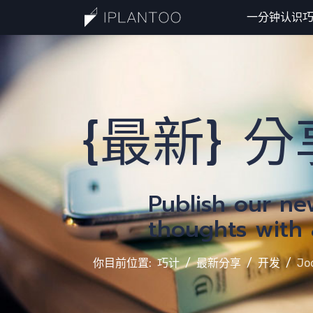
一分钟认识
一
{最新} 分
Publish our n
thoughts with a
你目前位置:
巧计
最新分享
开发
Jo