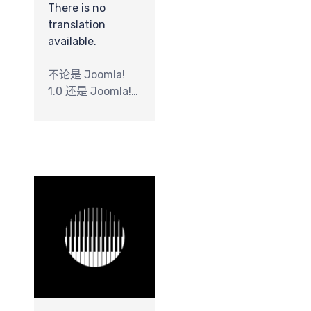
心
There is no
translation
available.
不论是 Joomla!
1.0 还是 Joomla!
1.5，在安装之后，
都默认已设定使用
PHP Mail 功能来发
队
送激活/通知邮
件。在“邮件设置”
那里，还有两个选
项就是：Send
Mail 和 SMTP。在
大多数情况下，
PHP Mail 能够满足
需要，因此也很少
有人专门关注这个
问题。