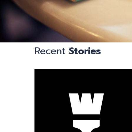
钟
Recent
Stories
识