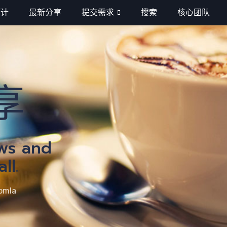
巧计
最新分享
提交需求
搜索
核心团队
分
享
ews and
ll.
omla