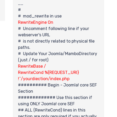
新
ecreator/
……
#
# mod_rewrite in use
RewriteEngine On
# Uncomment following line if your
享
webserver's URL
# is not directly related to physical file
paths.
# Update Your Joomla/MamboDirectory
(just / for root)
RewriteBase /
RewriteCond %{REQUEST_URI}
!^/yourdiection/index.php
########## Begin - Joomla! core SEF
Section
############# Use this section if
using ONLY Joomla! core SEF
## ALL (RewriteCond) lines in this
section are only required if you actually