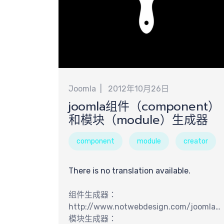
计
Joomla
2012年10月26日
joomla组件（component）
和模块（module）生成器
component
module
creator
There is no translation available.
组件生成器：
http://www.notwebdesign.com/joomla-
component-creator/
模块生成器：