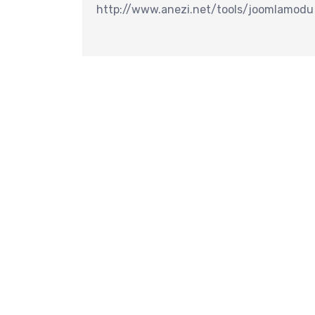
最
http://www.anezi.net/tools/joomlamodul
分