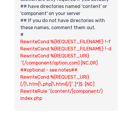
交
## have directories named 'content' or
'component' on your server
## If you do not have directories with
these names, comment them out.
#
RewriteCond %{REQUEST_FILENAME} !-f
RewriteCond %{REQUEST_FILENAME} !-d
RewriteCond %{REQUEST_URI}
^(/component/option,com) [NC,OR]
##optional - see notes##
求
RewriteCond %{REQUEST_URI}
(/|\.htm|\.php|\.html|/[^.]*)$ [NC]
RewriteRule ^(content/|component/)
index.php