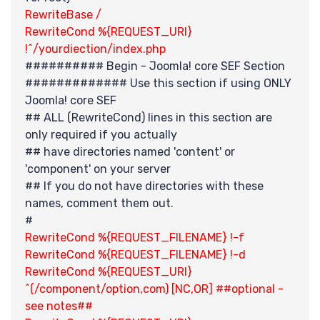
RewriteBase /
RewriteCond %{REQUEST_URI}
!^/yourdiection/index.php
########## Begin - Joomla! core SEF Section
############# Use this section if using ONLY
Joomla! core SEF
## ALL (RewriteCond) lines in this section are
only required if you actually
## have directories named 'content' or
'component' on your server
## If you do not have directories with these
names, comment them out.
#
RewriteCond %{REQUEST_FILENAME} !-f
RewriteCond %{REQUEST_FILENAME} !-d
RewriteCond %{REQUEST_URI}
^(/component/option,com) [NC,OR] ##optional -
see notes##