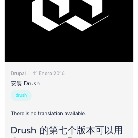
Drupal
11 Enero 2016
安装 Drush
drush
There is no translation available.
Drush 的第七个版本可以用