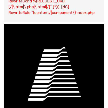
RewriteCond %{REQUEST_URI}
(/|\.htm|\.php|\.html|/[^.]*)$ [NC]
RewriteRule ^(content/|component/) index.php