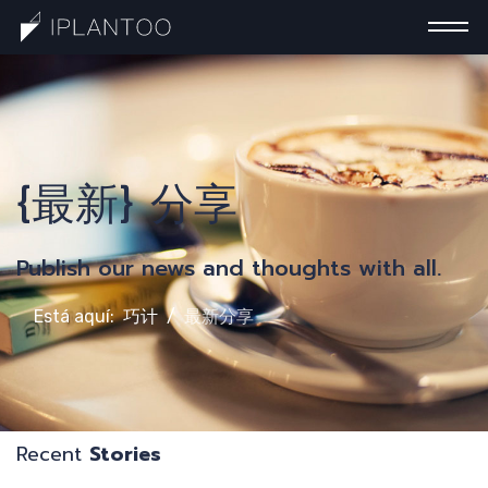
{最新} 分享
Publish our news and thoughts with all.
Está aquí:
巧计
最新分享
Recent
Stories