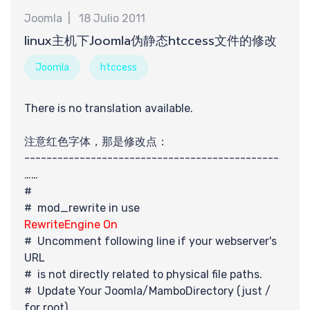
Joomla
18 Julio 2011
linux主机下Joomla伪静态htccess文件的修改
Joomla
htccess
There is no translation available.
注意红色字体，那是修改点：
----------------------------------------------
……
#
# mod_rewrite in use
RewriteEngine On
# Uncomment following line if your webserver's
URL
# is not directly related to physical file paths.
# Update Your Joomla/MamboDirectory (just /
for root)