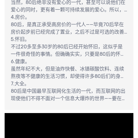
“外地人”占用了上海的公共资源抢去了她们的工作岗
称的 不在少数——在许多80后看来，养宠物对宠物
当然，80后绝非没有爱心的一代，甚至可以说他们在
位，新上海人觉得这个城市不够包容对她们有歧视，
好，是她们有爱心的表现。所以，只要是可爱宠物的
爱心的同时，更有着一颗可持续发展的爱心。所以，
再加上其他城市人群的围观，相关内容想不红也难。
照片，立刻就会成为网络热帖；同样的道理，若是有
当他们将那些为慈善爱心事业奋斗的好人好事“狂转”
4.房价。
虐待宠物的 帖子，也一定会成为网络热帖，只不过同
的同时，也会反思为什么这些好人们却从来难以成为
80后，是真正承受高房价的一代人——毕竟70后早在
时还伴随着旁观者的口诛笔伐——只不过看看那些口诛
“感动中国”的人物，反思其中的深层制度性问题。
房价起步前已经完成了置业，之后不过是可选的改善
分
笔伐中恶狠狠的话语，你便会发现许多80后的这种爱
而已；而90后尚年轻还无置业的烦恼。因为高房价，
5.怀旧。
是狭隘的，宁 予宠物不予旁人。
所以经济增长带来的收入增长并不能让他们的生活水
不过20多至多30岁的80后已经开始怀旧，这似乎是
平都大幅的改善，反而是因为买房而沦落为为房地产
一件很奇怪的事情。但确确实实，只要是80后的怀旧
商、银行打工。所以，只要是批评、嘲讽高房价的帖
贴，无论怀念的是连续剧、文具还是书本、糖果，都
6.健康。
子，无 论是郎咸平的理性经济分析，还是只能当笑话
能获得许多人的共鸣。这种怀旧，一定程度上来自于
虽然年纪不大，但是油炸快餐、冰镇碳酸饮料、连续
看的计算机预测房价，都能引起许多人的共鸣和支
80后们对当下生活状态的不满。一个段子说得好，“官
熬夜等不健康的生活习惯，却使得许多80后们的身体
持。
被60后当去了，财被70后发去了，甚至连非主流的
状况不尽人意，亚健康比比皆是。正因此，只要是与
7.大全。
骂名都被90后抢去了，80后什么也没有”，这无疑是
健康 相关的帖子，无论是中医还是西医，甚至只是民
80后是中国最早互联网化生活的一代，而互联网的出
许多80后心态的真实写照。
间智慧，也总能博得许多80后的收藏和转载——当然
现使他们不得不面对一个信息大爆炸的世界——要在这
是否能够照着改变不良生活习惯过更健康的生活，就
样的世界更好的生存，很多人因此都患上了信息饥渴
是另一回 事了。
症，在不停的收集着各类信息以备不时之需。所以，
诸如“达成XX目的的99种方法”、“世界上最漂亮的20
个景点”、“100本不容错过的好书”这样的 “大全”帖必
然经久不衰——是的，本文也起一个这样的“大全”式名