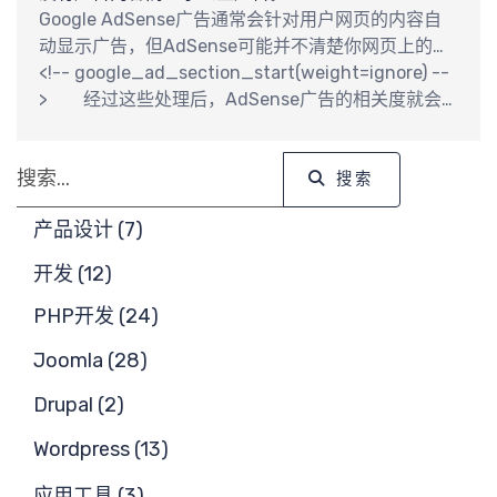
需
Google AdSense广告通常会针对用户网页的内容自
动显示广告，但AdSense可能并不清楚你网页上的哪
些部门的内容更重要，如果用户通过手动添加一些
<!-- google_ad_section_start(weight=ignore) --
HTML代码的方式，突出或忽略网页中的某些部分，这
> 经过这些处理后，AdSense广告的相关度就会
在一定程度上可以引导AdSense抓取工具重点分析网
得到一定的提高。 不过，如果用户页面的内容不足，
页的某些部分或忽略某些部分，以提高广告的相关
那么有可能会因为没有广告内容而显示公益广告。
搜索
度。 比如，用户想要强调网页上某部分，那么可以在
搜索
这部门的前后增加下面两段HTML代码。 <!--
产品设计 (7)
google_ad_section_start --> <!--
google_ad_section_end --> 将需要强调的部
开发 (12)
分放在这两段代码中间即可。 如果用户想要忽略掉从
某处开始的信息，可以在那个位置前增加下面的HTML
PHP开发 (24)
代码。
Joomla (28)
Drupal (2)
Wordpress (13)
应用工具 (3)