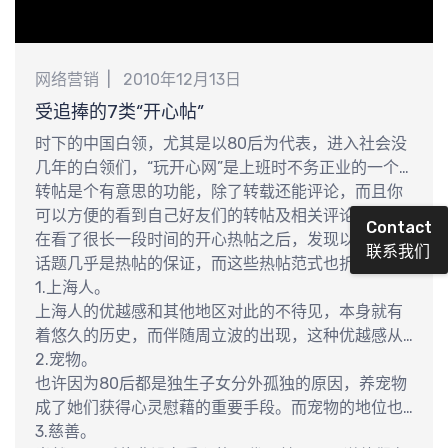
最
网络营销
2010年12月13日
受追捧的7类“开心帖”
时下的中国白领，尤其是以80后为代表，进入社会没
几年的白领们，“玩开心网”是上班时不务正业的一个
重要方式。“开心网”有什么好玩？除了偷菜、开心餐
转帖是个有意思的功能，除了转载还能评论，而且你
厅这些互动小游戏外，看转帖也是许多人打法时间的
可以方便的看到自己好友们的转帖及相关评论。这使
Contact
良方。
得有看头的不再仅仅是帖子本身，谁转了怎样的帖子
在看了很长一段时间的开心热帖之后，发现以下几类
联系我们
发表了怎样的评论同样大有看头。
话题几乎是热帖的保证，而这些热帖范式也折射了以
新
80后为主力的这批转帖者们的内心动向。
1.上海人。
上海人的优越感和其他地区对此的不待见，本身就有
着悠久的历史，而伴随周立波的出现，这种优越感从
以往的经济层面上升到了文化层面，而出自上海宽带
2.宠物。
山 KDS社区的“硬盘”称呼更使上海对其他地区人士的
也许因为80后都是独生子女分外孤独的原因，养宠物
优越感在符号层面进一步升级。于是乎，由此导致的
成了她们获得心灵慰藉的重要手段。而宠物的地位也
冲突就成为了开心网上必然的热帖——上海“土著”觉得
在这几年水涨船高，主人与宠物母女并称甚至姐妹并
3.慈善。