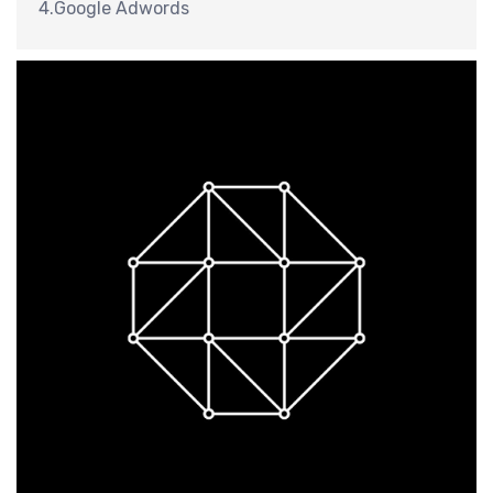
4.Google Adwords
计