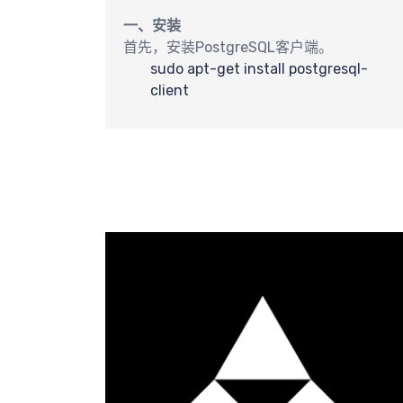
一、安装
首先，安装PostgreSQL客户端。
sudo apt-get install postgresql-
client