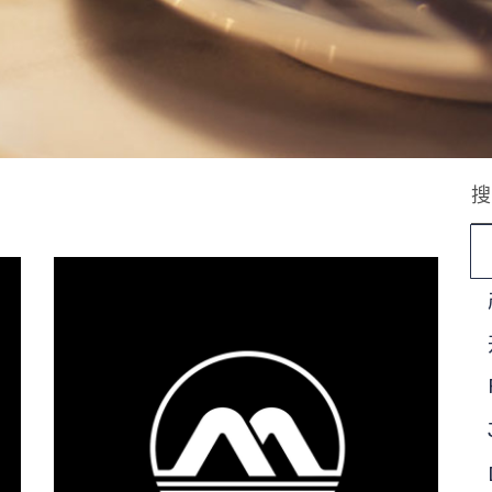
认
巧
搜