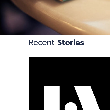
钟
识
Recent
Stories