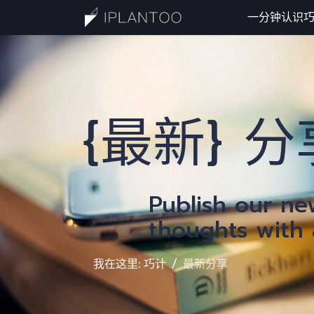
一分钟认识
一
{最新} 分
Publish our n
thoughts with a
我在这里:
巧计
最新分享