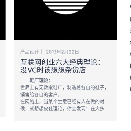
新
产品设计
2013年2月22日
互联网创业六大经典理论：
没VC时该想想杂货店
鞋厂理论：
世界上有无数家鞋厂，制造着各自的鞋子，
销售给各自的客户。
在网络上，当某个生意已经有人在做的时
候，就想想皮鞋理论，你会发现：在大多数
情况下，即使有很多人在做鞋子，也并不意
味着你就不能再去做鞋子了，别人做了耐
克，你可以做李宁，不行就做安踏啥的，即