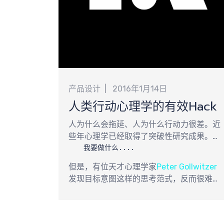
计
最
产品设计
2016年1月14日
人类行动心理学的有效Hack
人为什么会拖延、人为什么行动力很差。近
些年心理学已经取得了突破性研究成果。普
通人思考目标的时候，使用的是目标意图,
我要做什么....
是：
但是，有位天才心理学家
Peter Gollwitzer
发现目标意图这样的思考范式，反而很难达
成目标，