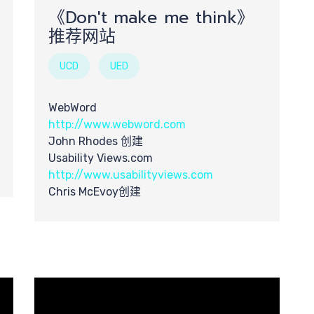
求
《Don't make me think》
推荐网站
UCD
UED
WebWord
http://www.webword.com
John Rhodes 创建
Usability Views.com
http://www.usabilityviews.com
索
Chris McEvoy创建