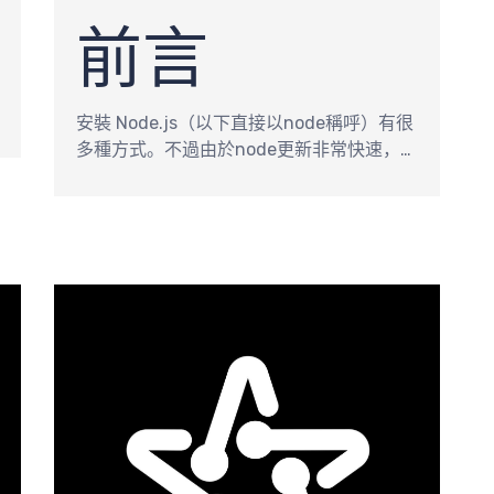
前言
安裝 Node.js（以下直接以node稱呼）有很
多種方式。不過由於node更新非常快速，開
發過程很有可能會有切換node版本的需求，
因此強烈建議不要使用MAC上常用的
Homebrew
安裝node，而是使用
nvm
（
Node Version Manager
）這個tool來安
裝並管理node。不過我們還是需要用
Homebrew來管理nvm，所以推薦的安裝流
程如下：