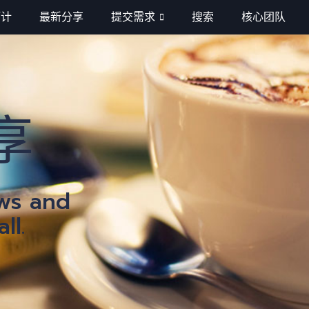
巧计
最新分享
提交需求
搜索
核心团队
分
享
ews and
ll.