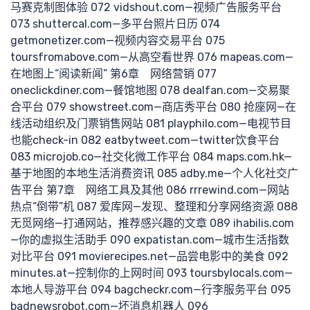
马赛克制图体验 072 vidshout.com—视频广告服务平台
073 shuttercal.com—多平台照片日历 074
搜索
getmonetizer.com—视频内容交易平台 075
toursfromabove.com—从高空看世界 076 mapeas.com—
在地图上“阅读新闻” 第6章 网络营销 077
oneclickdiner.com—餐馆地图 078 dealfan.com—交易聚
合平台 079 showstreet.com—商店秀平台 080 抢座网—在
线活动组织及门票销售网站 081 playphilo.com—电视节目
也能check-in 082 eatbytweet.com—twitter饮食平台
083 microjob.co—社交化微工作平台 084 maps.com.hk—
基于地图的本地生活消费资讯 085 adby.me—个人化社交广
告平台 第7章 网络工具及其他 086 rrrewind.com—网站
核心
热点“倒带”机 087 爱库网—发现、整理和分享网络资源 088
无觅网络—打通网站，推荐感兴趣的文章 089 ihabilis.com
—你的虚拟生活助手 090 expatistan.com—城市生活指数
对比平台 091 movierecipes.net—品尝电影中的美食 092
minutes.at—控制你的上网时间 093 toursbylocals.com—
本地人导游平台 094 bagcheckr.com—行李服务平台 095
badnewsrobot.com—坏消息机器人 096