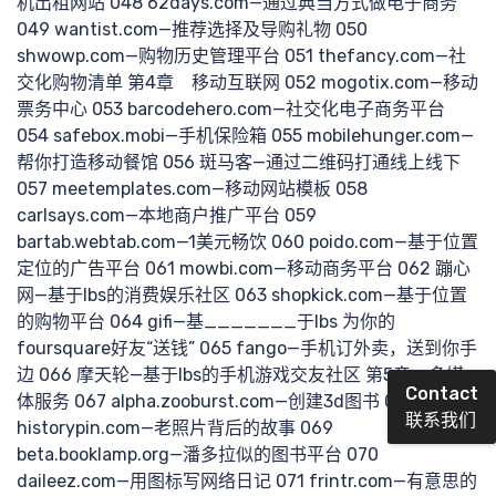
机出租网站 048 62days.com—通过典当方式做电子商务
049 wantist.com—推荐选择及导购礼物 050
shwowp.com—购物历史管理平台 051 thefancy.com—社
提交
交化购物清单 第4章 移动互联网 052 mogotix.com—移动
票务中心 053 barcodehero.com—社交化电子商务平台
054 safebox.mobi—手机保险箱 055 mobilehunger.com—
帮你打造移动餐馆 056 斑马客—通过二维码打通线上线下
057 meetemplates.com—移动网站模板 058
carlsays.com—本地商户推广平台 059
bartab.webtab.com—1美元畅饮 060 poido.com—基于位置
定位的广告平台 061 mowbi.com—移动商务平台 062 蹦心
需求
网—基于lbs的消费娱乐社区 063 shopkick.com—基于位置
的购物平台 064 gifi—基_______于lbs 为你的
foursquare好友“送钱” 065 fango—手机订外卖，送到你手
边 066 摩天轮—基于lbs的手机游戏交友社区 第5章 多媒
Contact
体服务 067 alpha.zooburst.com—创建3d图书 068
联系我们
historypin.com—老照片背后的故事 069
beta.booklamp.org—潘多拉似的图书平台 070
daileez.com—用图标写网络日记 071 frintr.com—有意思的