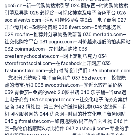
goo5.cn—新一代购物搜索引擎 024 翻东西—时尚购物搜索
引擎及导购 025 必视谷—可视化搜索及电子商务平台 026
最新
socialvents.com—活动可视化搜索 第3章 电子商务 027
开心淘开心—3d购物商城 028 fiverr.com—5美元服务区
029 rec.fm—推荐并分享物品做慈善 030 mertado.com—
社交化购物平台 031 pognu.com—叫价越来越低的拍卖网站
032 coinmad.com—先付款后购物 033
createmychocolate.com—网上定制巧克力 034
storefrontsocial.com—在facebook上开网店 035
fashionstake.com—支持时尚设计师们 036 chobirich.com
—靠积分系统吸引电子商务用户 037 56zhe.com— 挖掘隐
分享
藏的淘宝折扣 038 swoopthat.com—就近比较产品价格
039 青番茄—免费的web 2.0图书馆 040 乐子铺—当sns遇
上电子商务 041 shopigniter.com—社交化电子商务方案供
应商 042 猜礼包—第三方代你送神秘礼物 043 锐锋网—手
机回收服务网站 044 优众网—时尚的社交化电子商务网站
045 giftmeister.com—如何选购数码产品作为礼物 046 悟
空—购物价格跟踪&对比插件 047 zushouji.com—专业的手