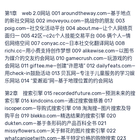
第1章 web 2.0网站 001 aroundtheway.com—基于地点
的新社交网站 002 imoveyou.com—挑战你的朋友 003
识巧
poig.com—社交化活动平台 004 about.me—让个人网络页
面归一 005 42区—c2c个人技能交易平台 006 俩个人—情
侣网络空间 007 conyac.cc—日本社交化翻译网站 008
richi.cc—用小费支持创作梦想 009 alikewise.com—以图书
为媒介的交友约会网站 010 gamecrush.com—玩游戏的约
会网站 011 giftee.me—创建“许愿墙” 012 dailyfeats.com—
用check-in鼓励活动 013 贝瓦网—专注于儿童服务的学习娱
乐网站 014 “爱邂逅”网—基于地理位置的约会网站
计
第2章 搜索引擎 015 recordedfuture.com—预测未来的搜
索引擎 016 kindcoins.com—通过搜索做慈善 017
iscoper.com—导购式搜索引擎 018 淘淘搜—图片搜索及导
购平台 019 blekko.com—精选结果的搜索引擎 020
dukten.com—基于条形码的产品百科全书 021
missyflowers.com—关于鲜花的图片搜索引擎 022
whatcanigetwith.com—基于特定价格的购物搜索 023